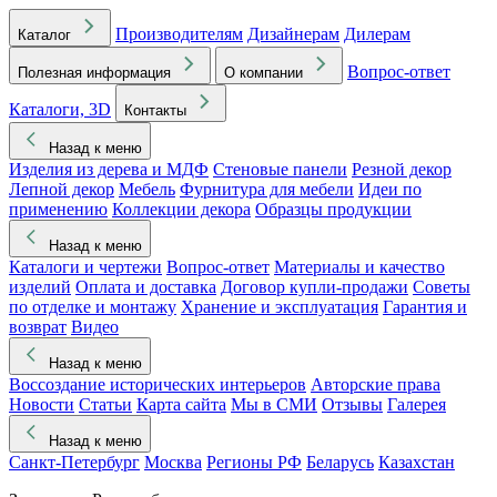
Производителям
Дизайнерам
Дилерам
Каталог
Вопрос-ответ
Полезная информация
О компании
Каталоги, 3D
Контакты
Назад к меню
Изделия из дерева и МДФ
Стеновые панели
Резной декор
Лепной декор
Мебель
Фурнитура для мебели
Идеи по
применению
Коллекции декора
Образцы продукции
Назад к меню
Каталоги и чертежи
Вопрос-ответ
Материалы и качество
изделий
Оплата и доставка
Договор купли-продажи
Советы
по отделке и монтажу
Хранение и эксплуатация
Гарантия и
возврат
Видео
Назад к меню
Воссоздание исторических интерьеров
Авторские права
Новости
Статьи
Карта сайта
Мы в СМИ
Отзывы
Галерея
Назад к меню
Санкт-Петербург
Москва
Регионы РФ
Беларусь
Казахстан