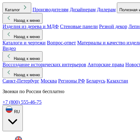
Производителям
Дизайнерам
Дилерам
Каталог
Полезная 
Назад к меню
Изделия из дерева и МДФ
Стеновые панели
Резной декор
Лепн
Назад к меню
Каталоги и чертежи
Вопрос-ответ
Материалы и качество издел
Видео
Назад к меню
Воссоздание исторических интерьеров
Авторские права
Новос
Назад к меню
Санкт-Петербург
Москва
Регионы РФ
Беларусь
Казахстан
Звонки по России бесплатно
+7 (800) 555-46-75
RU