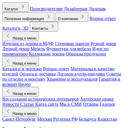
Производителям
Дизайнерам
Дилерам
Каталог
Вопрос-ответ
Полезная информация
О компании
Каталоги, 3D
Контакты
Назад к меню
Изделия из дерева и МДФ
Стеновые панели
Резной декор
Лепной декор
Мебель
Фурнитура для мебели
Идеи по
применению
Коллекции декора
Образцы продукции
Назад к меню
Каталоги и чертежи
Вопрос-ответ
Материалы и качество
изделий
Оплата и доставка
Договор купли-продажи
Советы
по отделке и монтажу
Хранение и эксплуатация
Гарантия и
возврат
Видео
Назад к меню
Воссоздание исторических интерьеров
Авторские права
Новости
Статьи
Карта сайта
Мы в СМИ
Отзывы
Галерея
Назад к меню
Санкт-Петербург
Москва
Регионы РФ
Беларусь
Казахстан