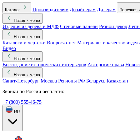
Производителям
Дизайнерам
Дилерам
Каталог
Полезная 
Назад к меню
Изделия из дерева и МДФ
Стеновые панели
Резной декор
Лепн
Назад к меню
Каталоги и чертежи
Вопрос-ответ
Материалы и качество издел
Видео
Назад к меню
Воссоздание исторических интерьеров
Авторские права
Новос
Назад к меню
Санкт-Петербург
Москва
Регионы РФ
Беларусь
Казахстан
Звонки по России бесплатно
+7 (800) 555-46-75
RU