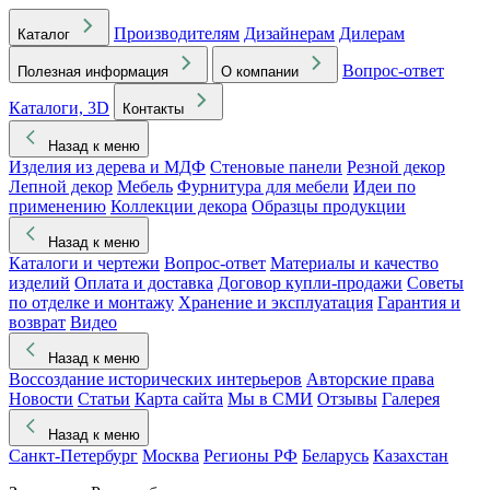
Производителям
Дизайнерам
Дилерам
Каталог
Вопрос-ответ
Полезная информация
О компании
Каталоги, 3D
Контакты
Назад к меню
Изделия из дерева и МДФ
Стеновые панели
Резной декор
Лепной декор
Мебель
Фурнитура для мебели
Идеи по
применению
Коллекции декора
Образцы продукции
Назад к меню
Каталоги и чертежи
Вопрос-ответ
Материалы и качество
изделий
Оплата и доставка
Договор купли-продажи
Советы
по отделке и монтажу
Хранение и эксплуатация
Гарантия и
возврат
Видео
Назад к меню
Воссоздание исторических интерьеров
Авторские права
Новости
Статьи
Карта сайта
Мы в СМИ
Отзывы
Галерея
Назад к меню
Санкт-Петербург
Москва
Регионы РФ
Беларусь
Казахстан