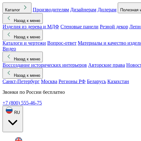
Производителям
Дизайнерам
Дилерам
Каталог
Полезная 
Назад к меню
Изделия из дерева и МДФ
Стеновые панели
Резной декор
Лепн
Назад к меню
Каталоги и чертежи
Вопрос-ответ
Материалы и качество издел
Видео
Назад к меню
Воссоздание исторических интерьеров
Авторские права
Новос
Назад к меню
Санкт-Петербург
Москва
Регионы РФ
Беларусь
Казахстан
Звонки по России бесплатно
+7 (800) 555-46-75
RU