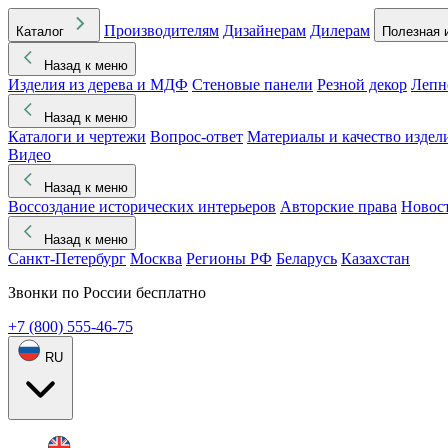
Производителям
Дизайнерам
Дилерам
Каталог
Полезная 
Назад к меню
Изделия из дерева и МДФ
Стеновые панели
Резной декор
Лепн
Назад к меню
Каталоги и чертежи
Вопрос-ответ
Материалы и качество издел
Видео
Назад к меню
Воссоздание исторических интерьеров
Авторские права
Новос
Назад к меню
Санкт-Петербург
Москва
Регионы РФ
Беларусь
Казахстан
Звонки по России бесплатно
+7 (800) 555-46-75
RU