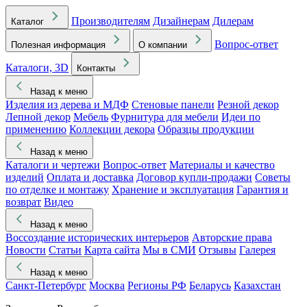
Производителям
Дизайнерам
Дилерам
Каталог
Вопрос-ответ
Полезная информация
О компании
Каталоги, 3D
Контакты
Назад к меню
Изделия из дерева и МДФ
Стеновые панели
Резной декор
Лепной декор
Мебель
Фурнитура для мебели
Идеи по
применению
Коллекции декора
Образцы продукции
Назад к меню
Каталоги и чертежи
Вопрос-ответ
Материалы и качество
изделий
Оплата и доставка
Договор купли-продажи
Советы
по отделке и монтажу
Хранение и эксплуатация
Гарантия и
возврат
Видео
Назад к меню
Воссоздание исторических интерьеров
Авторские права
Новости
Статьи
Карта сайта
Мы в СМИ
Отзывы
Галерея
Назад к меню
Санкт-Петербург
Москва
Регионы РФ
Беларусь
Казахстан