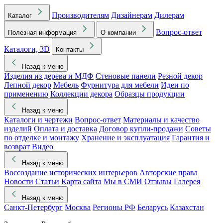
Производителям
Дизайнерам
Дилерам
Каталог
Вопрос-ответ
Полезная информация
О компании
Каталоги, 3D
Контакты
Назад к меню
Изделия из дерева и МДФ
Стеновые панели
Резной декор
Лепной декор
Мебель
Фурнитура для мебели
Идеи по
применению
Коллекции декора
Образцы продукции
Назад к меню
Каталоги и чертежи
Вопрос-ответ
Материалы и качество
изделий
Оплата и доставка
Договор купли-продажи
Советы
по отделке и монтажу
Хранение и эксплуатация
Гарантия и
возврат
Видео
Назад к меню
Воссоздание исторических интерьеров
Авторские права
Новости
Статьи
Карта сайта
Мы в СМИ
Отзывы
Галерея
Назад к меню
Санкт-Петербург
Москва
Регионы РФ
Беларусь
Казахстан