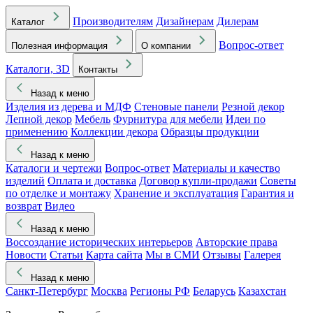
Производителям
Дизайнерам
Дилерам
Каталог
Вопрос-ответ
Полезная информация
О компании
Каталоги, 3D
Контакты
Назад к меню
Изделия из дерева и МДФ
Стеновые панели
Резной декор
Лепной декор
Мебель
Фурнитура для мебели
Идеи по
применению
Коллекции декора
Образцы продукции
Назад к меню
Каталоги и чертежи
Вопрос-ответ
Материалы и качество
изделий
Оплата и доставка
Договор купли-продажи
Советы
по отделке и монтажу
Хранение и эксплуатация
Гарантия и
возврат
Видео
Назад к меню
Воссоздание исторических интерьеров
Авторские права
Новости
Статьи
Карта сайта
Мы в СМИ
Отзывы
Галерея
Назад к меню
Санкт-Петербург
Москва
Регионы РФ
Беларусь
Казахстан