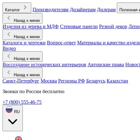
Производителям
Дизайнерам
Дилерам
Каталог
Полезная 
Назад к меню
Изделия из дерева и МДФ
Стеновые панели
Резной декор
Лепн
Назад к меню
Каталоги и чертежи
Вопрос-ответ
Материалы и качество издел
Видео
Назад к меню
Воссоздание исторических интерьеров
Авторские права
Новос
Назад к меню
Санкт-Петербург
Москва
Регионы РФ
Беларусь
Казахстан
Звонки по России бесплатно
+7 (800) 555-46-75
RU