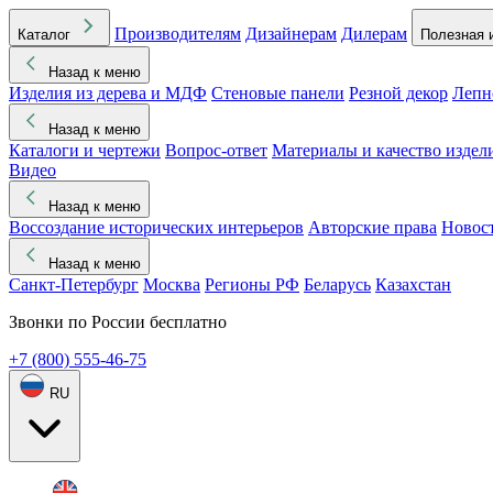
Производителям
Дизайнерам
Дилерам
Каталог
Полезная 
Назад к меню
Изделия из дерева и МДФ
Стеновые панели
Резной декор
Лепн
Назад к меню
Каталоги и чертежи
Вопрос-ответ
Материалы и качество издел
Видео
Назад к меню
Воссоздание исторических интерьеров
Авторские права
Новос
Назад к меню
Санкт-Петербург
Москва
Регионы РФ
Беларусь
Казахстан
Звонки по России бесплатно
+7 (800) 555-46-75
RU