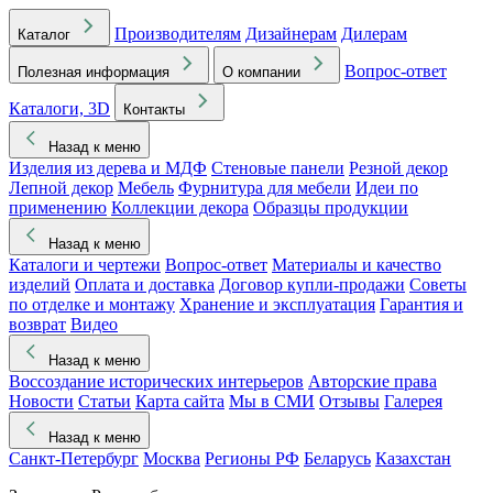
Производителям
Дизайнерам
Дилерам
Каталог
Вопрос-ответ
Полезная информация
О компании
Каталоги, 3D
Контакты
Назад к меню
Изделия из дерева и МДФ
Стеновые панели
Резной декор
Лепной декор
Мебель
Фурнитура для мебели
Идеи по
применению
Коллекции декора
Образцы продукции
Назад к меню
Каталоги и чертежи
Вопрос-ответ
Материалы и качество
изделий
Оплата и доставка
Договор купли-продажи
Советы
по отделке и монтажу
Хранение и эксплуатация
Гарантия и
возврат
Видео
Назад к меню
Воссоздание исторических интерьеров
Авторские права
Новости
Статьи
Карта сайта
Мы в СМИ
Отзывы
Галерея
Назад к меню
Санкт-Петербург
Москва
Регионы РФ
Беларусь
Казахстан