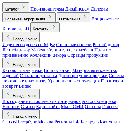
Производителям
Дизайнерам
Дилерам
Каталог
Вопрос-ответ
Полезная информация
О компании
Каталоги, 3D
Контакты
Назад к меню
Изделия из дерева и МДФ
Стеновые панели
Резной декор
Лепной декор
Мебель
Фурнитура для мебели
Идеи по
применению
Коллекции декора
Образцы продукции
Назад к меню
Каталоги и чертежи
Вопрос-ответ
Материалы и качество
изделий
Оплата и доставка
Договор купли-продажи
Советы
по отделке и монтажу
Хранение и эксплуатация
Гарантия и
возврат
Видео
Назад к меню
Воссоздание исторических интерьеров
Авторские права
Новости
Статьи
Карта сайта
Мы в СМИ
Отзывы
Галерея
Назад к меню
Санкт-Петербург
Москва
Регионы РФ
Беларусь
Казахстан