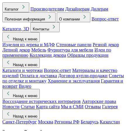
Производителям
Дизайнерам
Дилерам
Каталог
Вопрос-ответ
Полезная информация
О компании
Каталоги, 3D
Контакты
Назад к меню
Изделия из дерева и МДФ
Стеновые панели
Резной декор
Лепной декор
Мебель
Фурнитура для мебели
Идеи по
применению
Коллекции декора
Образцы продукции
Назад к меню
Каталоги и чертежи
Вопрос-ответ
Материалы и качество
изделий
Оплата и доставка
Договор купли-продажи
Советы
по отделке и монтажу
Хранение и эксплуатация
Гарантия и
возврат
Видео
Назад к меню
Воссоздание исторических интерьеров
Авторские права
Новости
Статьи
Карта сайта
Мы в СМИ
Отзывы
Галерея
Назад к меню
Санкт-Петербург
Москва
Регионы РФ
Беларусь
Казахстан