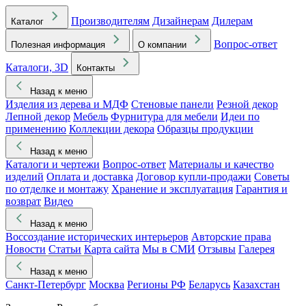
Производителям
Дизайнерам
Дилерам
Каталог
Вопрос-ответ
Полезная информация
О компании
Каталоги, 3D
Контакты
Назад к меню
Изделия из дерева и МДФ
Стеновые панели
Резной декор
Лепной декор
Мебель
Фурнитура для мебели
Идеи по
применению
Коллекции декора
Образцы продукции
Назад к меню
Каталоги и чертежи
Вопрос-ответ
Материалы и качество
изделий
Оплата и доставка
Договор купли-продажи
Советы
по отделке и монтажу
Хранение и эксплуатация
Гарантия и
возврат
Видео
Назад к меню
Воссоздание исторических интерьеров
Авторские права
Новости
Статьи
Карта сайта
Мы в СМИ
Отзывы
Галерея
Назад к меню
Санкт-Петербург
Москва
Регионы РФ
Беларусь
Казахстан