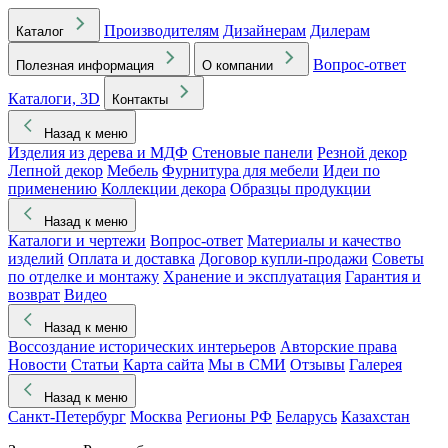
Производителям
Дизайнерам
Дилерам
Каталог
Вопрос-ответ
Полезная информация
О компании
Каталоги, 3D
Контакты
Назад к меню
Изделия из дерева и МДФ
Стеновые панели
Резной декор
Лепной декор
Мебель
Фурнитура для мебели
Идеи по
применению
Коллекции декора
Образцы продукции
Назад к меню
Каталоги и чертежи
Вопрос-ответ
Материалы и качество
изделий
Оплата и доставка
Договор купли-продажи
Советы
по отделке и монтажу
Хранение и эксплуатация
Гарантия и
возврат
Видео
Назад к меню
Воссоздание исторических интерьеров
Авторские права
Новости
Статьи
Карта сайта
Мы в СМИ
Отзывы
Галерея
Назад к меню
Санкт-Петербург
Москва
Регионы РФ
Беларусь
Казахстан