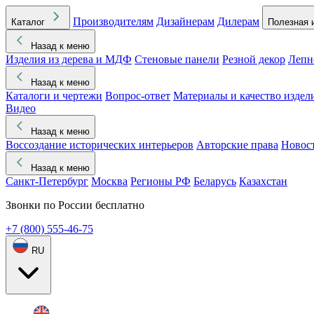
Производителям
Дизайнерам
Дилерам
Каталог
Полезная 
Назад к меню
Изделия из дерева и МДФ
Стеновые панели
Резной декор
Лепн
Назад к меню
Каталоги и чертежи
Вопрос-ответ
Материалы и качество издел
Видео
Назад к меню
Воссоздание исторических интерьеров
Авторские права
Новос
Назад к меню
Санкт-Петербург
Москва
Регионы РФ
Беларусь
Казахстан
Звонки по России бесплатно
+7 (800) 555-46-75
RU