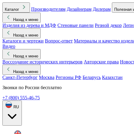
Производителям
Дизайнерам
Дилерам
Каталог
Полезная 
Назад к меню
Изделия из дерева и МДФ
Стеновые панели
Резной декор
Лепн
Назад к меню
Каталоги и чертежи
Вопрос-ответ
Материалы и качество издел
Видео
Назад к меню
Воссоздание исторических интерьеров
Авторские права
Новос
Назад к меню
Санкт-Петербург
Москва
Регионы РФ
Беларусь
Казахстан
Звонки по России бесплатно
+7 (800) 555-46-75
RU