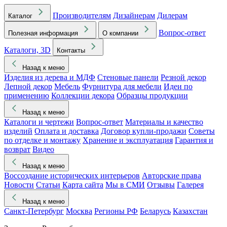
Производителям
Дизайнерам
Дилерам
Каталог
Вопрос-ответ
Полезная информация
О компании
Каталоги, 3D
Контакты
Назад к меню
Изделия из дерева и МДФ
Стеновые панели
Резной декор
Лепной декор
Мебель
Фурнитура для мебели
Идеи по
применению
Коллекции декора
Образцы продукции
Назад к меню
Каталоги и чертежи
Вопрос-ответ
Материалы и качество
изделий
Оплата и доставка
Договор купли-продажи
Советы
по отделке и монтажу
Хранение и эксплуатация
Гарантия и
возврат
Видео
Назад к меню
Воссоздание исторических интерьеров
Авторские права
Новости
Статьи
Карта сайта
Мы в СМИ
Отзывы
Галерея
Назад к меню
Санкт-Петербург
Москва
Регионы РФ
Беларусь
Казахстан