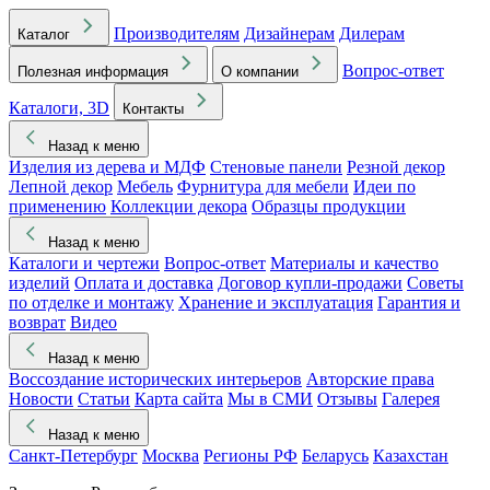
Производителям
Дизайнерам
Дилерам
Каталог
Вопрос-ответ
Полезная информация
О компании
Каталоги, 3D
Контакты
Назад к меню
Изделия из дерева и МДФ
Стеновые панели
Резной декор
Лепной декор
Мебель
Фурнитура для мебели
Идеи по
применению
Коллекции декора
Образцы продукции
Назад к меню
Каталоги и чертежи
Вопрос-ответ
Материалы и качество
изделий
Оплата и доставка
Договор купли-продажи
Советы
по отделке и монтажу
Хранение и эксплуатация
Гарантия и
возврат
Видео
Назад к меню
Воссоздание исторических интерьеров
Авторские права
Новости
Статьи
Карта сайта
Мы в СМИ
Отзывы
Галерея
Назад к меню
Санкт-Петербург
Москва
Регионы РФ
Беларусь
Казахстан