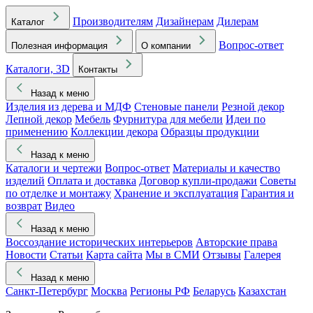
Производителям
Дизайнерам
Дилерам
Каталог
Вопрос-ответ
Полезная информация
О компании
Каталоги, 3D
Контакты
Назад к меню
Изделия из дерева и МДФ
Стеновые панели
Резной декор
Лепной декор
Мебель
Фурнитура для мебели
Идеи по
применению
Коллекции декора
Образцы продукции
Назад к меню
Каталоги и чертежи
Вопрос-ответ
Материалы и качество
изделий
Оплата и доставка
Договор купли-продажи
Советы
по отделке и монтажу
Хранение и эксплуатация
Гарантия и
возврат
Видео
Назад к меню
Воссоздание исторических интерьеров
Авторские права
Новости
Статьи
Карта сайта
Мы в СМИ
Отзывы
Галерея
Назад к меню
Санкт-Петербург
Москва
Регионы РФ
Беларусь
Казахстан