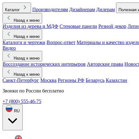
Производителям
Дизайнерам
Дилерам
Каталог
Полезная 
Назад к меню
Изделия из дерева и МДФ
Стеновые панели
Резной декор
Лепн
Назад к меню
Каталоги и чертежи
Вопрос-ответ
Материалы и качество издел
Видео
Назад к меню
Воссоздание исторических интерьеров
Авторские права
Новос
Назад к меню
Санкт-Петербург
Москва
Регионы РФ
Беларусь
Казахстан
Звонки по России бесплатно
+7 (800) 555-46-75
RU