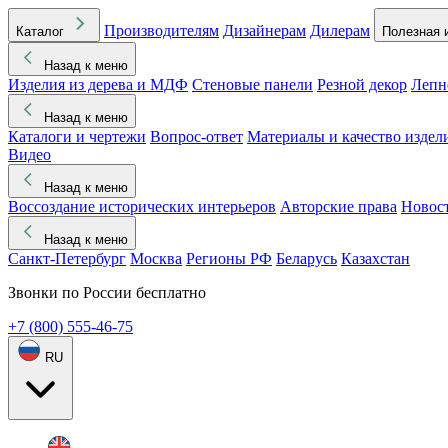
Производителям
Дизайнерам
Дилерам
Каталог
Полезная 
Назад к меню
Изделия из дерева и МДФ
Стеновые панели
Резной декор
Лепн
Назад к меню
Каталоги и чертежи
Вопрос-ответ
Материалы и качество издел
Видео
Назад к меню
Воссоздание исторических интерьеров
Авторские права
Новос
Назад к меню
Санкт-Петербург
Москва
Регионы РФ
Беларусь
Казахстан
Звонки по России бесплатно
+7 (800) 555-46-75
RU