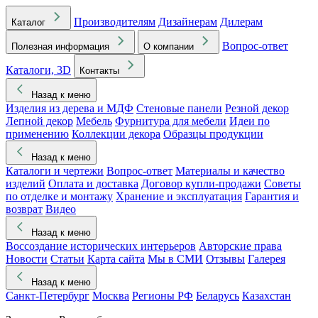
Производителям
Дизайнерам
Дилерам
Каталог
Вопрос-ответ
Полезная информация
О компании
Каталоги, 3D
Контакты
Назад к меню
Изделия из дерева и МДФ
Стеновые панели
Резной декор
Лепной декор
Мебель
Фурнитура для мебели
Идеи по
применению
Коллекции декора
Образцы продукции
Назад к меню
Каталоги и чертежи
Вопрос-ответ
Материалы и качество
изделий
Оплата и доставка
Договор купли-продажи
Советы
по отделке и монтажу
Хранение и эксплуатация
Гарантия и
возврат
Видео
Назад к меню
Воссоздание исторических интерьеров
Авторские права
Новости
Статьи
Карта сайта
Мы в СМИ
Отзывы
Галерея
Назад к меню
Санкт-Петербург
Москва
Регионы РФ
Беларусь
Казахстан