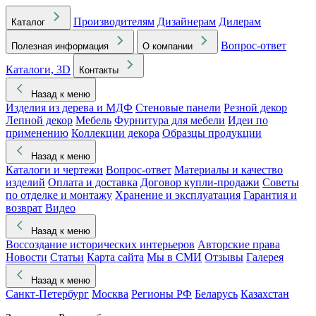
Производителям
Дизайнерам
Дилерам
Каталог
Вопрос-ответ
Полезная информация
О компании
Каталоги, 3D
Контакты
Назад к меню
Изделия из дерева и МДФ
Стеновые панели
Резной декор
Лепной декор
Мебель
Фурнитура для мебели
Идеи по
применению
Коллекции декора
Образцы продукции
Назад к меню
Каталоги и чертежи
Вопрос-ответ
Материалы и качество
изделий
Оплата и доставка
Договор купли-продажи
Советы
по отделке и монтажу
Хранение и эксплуатация
Гарантия и
возврат
Видео
Назад к меню
Воссоздание исторических интерьеров
Авторские права
Новости
Статьи
Карта сайта
Мы в СМИ
Отзывы
Галерея
Назад к меню
Санкт-Петербург
Москва
Регионы РФ
Беларусь
Казахстан