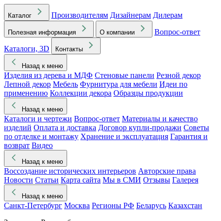
Производителям
Дизайнерам
Дилерам
Каталог
Вопрос-ответ
Полезная информация
О компании
Каталоги, 3D
Контакты
Назад к меню
Изделия из дерева и МДФ
Стеновые панели
Резной декор
Лепной декор
Мебель
Фурнитура для мебели
Идеи по
применению
Коллекции декора
Образцы продукции
Назад к меню
Каталоги и чертежи
Вопрос-ответ
Материалы и качество
изделий
Оплата и доставка
Договор купли-продажи
Советы
по отделке и монтажу
Хранение и эксплуатация
Гарантия и
возврат
Видео
Назад к меню
Воссоздание исторических интерьеров
Авторские права
Новости
Статьи
Карта сайта
Мы в СМИ
Отзывы
Галерея
Назад к меню
Санкт-Петербург
Москва
Регионы РФ
Беларусь
Казахстан