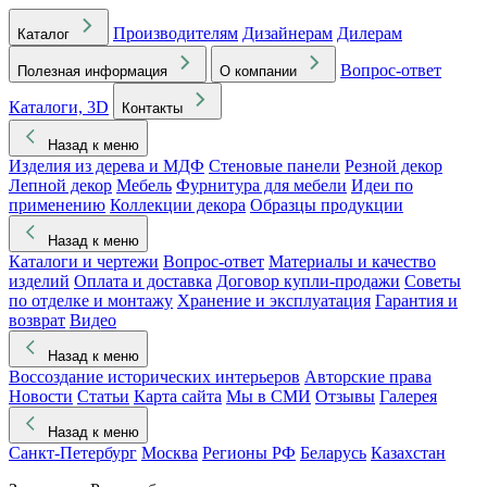
Производителям
Дизайнерам
Дилерам
Каталог
Вопрос-ответ
Полезная информация
О компании
Каталоги, 3D
Контакты
Назад к меню
Изделия из дерева и МДФ
Стеновые панели
Резной декор
Лепной декор
Мебель
Фурнитура для мебели
Идеи по
применению
Коллекции декора
Образцы продукции
Назад к меню
Каталоги и чертежи
Вопрос-ответ
Материалы и качество
изделий
Оплата и доставка
Договор купли-продажи
Советы
по отделке и монтажу
Хранение и эксплуатация
Гарантия и
возврат
Видео
Назад к меню
Воссоздание исторических интерьеров
Авторские права
Новости
Статьи
Карта сайта
Мы в СМИ
Отзывы
Галерея
Назад к меню
Санкт-Петербург
Москва
Регионы РФ
Беларусь
Казахстан