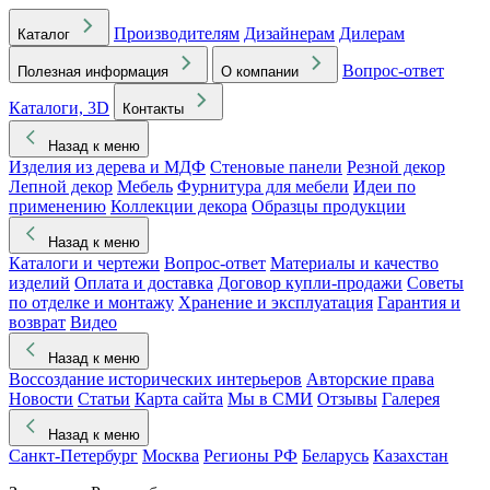
Производителям
Дизайнерам
Дилерам
Каталог
Вопрос-ответ
Полезная информация
О компании
Каталоги, 3D
Контакты
Назад к меню
Изделия из дерева и МДФ
Стеновые панели
Резной декор
Лепной декор
Мебель
Фурнитура для мебели
Идеи по
применению
Коллекции декора
Образцы продукции
Назад к меню
Каталоги и чертежи
Вопрос-ответ
Материалы и качество
изделий
Оплата и доставка
Договор купли-продажи
Советы
по отделке и монтажу
Хранение и эксплуатация
Гарантия и
возврат
Видео
Назад к меню
Воссоздание исторических интерьеров
Авторские права
Новости
Статьи
Карта сайта
Мы в СМИ
Отзывы
Галерея
Назад к меню
Санкт-Петербург
Москва
Регионы РФ
Беларусь
Казахстан