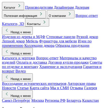
Производителям
Дизайнерам
Дилерам
Каталог
Вопрос-ответ
Полезная информация
О компании
Каталоги, 3D
Контакты
Назад к меню
Изделия из дерева и МДФ
Стеновые панели
Резной декор
Лепной декор
Мебель
Фурнитура для мебели
Идеи по
применению
Коллекции декора
Образцы продукции
Назад к меню
Каталоги и чертежи
Вопрос-ответ
Материалы и качество
изделий
Оплата и доставка
Договор купли-продажи
Советы
по отделке и монтажу
Хранение и эксплуатация
Гарантия и
возврат
Видео
Назад к меню
Воссоздание исторических интерьеров
Авторские права
Новости
Статьи
Карта сайта
Мы в СМИ
Отзывы
Галерея
Назад к меню
Санкт-Петербург
Москва
Регионы РФ
Беларусь
Казахстан