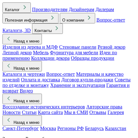
Производителям
Дизайнерам
Дилерам
Каталог
Вопрос-ответ
Полезная информация
О компании
Каталоги, 3D
Контакты
Назад к меню
Изделия из дерева и МДФ
Стеновые панели
Резной декор
Лепной декор
Мебель
Фурнитура для мебели
Идеи по
применению
Коллекции декора
Образцы продукции
Назад к меню
Каталоги и чертежи
Вопрос-ответ
Материалы и качество
изделий
Оплата и доставка
Договор купли-продажи
Советы
по отделке и монтажу
Хранение и эксплуатация
Гарантия и
возврат
Видео
Назад к меню
Воссоздание исторических интерьеров
Авторские права
Новости
Статьи
Карта сайта
Мы в СМИ
Отзывы
Галерея
Назад к меню
Санкт-Петербург
Москва
Регионы РФ
Беларусь
Казахстан