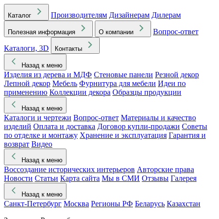
Производителям
Дизайнерам
Дилерам
Каталог
Вопрос-ответ
Полезная информация
О компании
Каталоги, 3D
Контакты
Назад к меню
Изделия из дерева и МДФ
Стеновые панели
Резной декор
Лепной декор
Мебель
Фурнитура для мебели
Идеи по
применению
Коллекции декора
Образцы продукции
Назад к меню
Каталоги и чертежи
Вопрос-ответ
Материалы и качество
изделий
Оплата и доставка
Договор купли-продажи
Советы
по отделке и монтажу
Хранение и эксплуатация
Гарантия и
возврат
Видео
Назад к меню
Воссоздание исторических интерьеров
Авторские права
Новости
Статьи
Карта сайта
Мы в СМИ
Отзывы
Галерея
Назад к меню
Санкт-Петербург
Москва
Регионы РФ
Беларусь
Казахстан