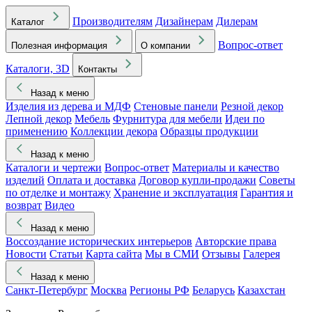
Производителям
Дизайнерам
Дилерам
Каталог
Вопрос-ответ
Полезная информация
О компании
Каталоги, 3D
Контакты
Назад к меню
Изделия из дерева и МДФ
Стеновые панели
Резной декор
Лепной декор
Мебель
Фурнитура для мебели
Идеи по
применению
Коллекции декора
Образцы продукции
Назад к меню
Каталоги и чертежи
Вопрос-ответ
Материалы и качество
изделий
Оплата и доставка
Договор купли-продажи
Советы
по отделке и монтажу
Хранение и эксплуатация
Гарантия и
возврат
Видео
Назад к меню
Воссоздание исторических интерьеров
Авторские права
Новости
Статьи
Карта сайта
Мы в СМИ
Отзывы
Галерея
Назад к меню
Санкт-Петербург
Москва
Регионы РФ
Беларусь
Казахстан