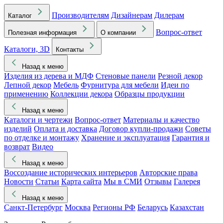
Производителям
Дизайнерам
Дилерам
Каталог
Вопрос-ответ
Полезная информация
О компании
Каталоги, 3D
Контакты
Назад к меню
Изделия из дерева и МДФ
Стеновые панели
Резной декор
Лепной декор
Мебель
Фурнитура для мебели
Идеи по
применению
Коллекции декора
Образцы продукции
Назад к меню
Каталоги и чертежи
Вопрос-ответ
Материалы и качество
изделий
Оплата и доставка
Договор купли-продажи
Советы
по отделке и монтажу
Хранение и эксплуатация
Гарантия и
возврат
Видео
Назад к меню
Воссоздание исторических интерьеров
Авторские права
Новости
Статьи
Карта сайта
Мы в СМИ
Отзывы
Галерея
Назад к меню
Санкт-Петербург
Москва
Регионы РФ
Беларусь
Казахстан