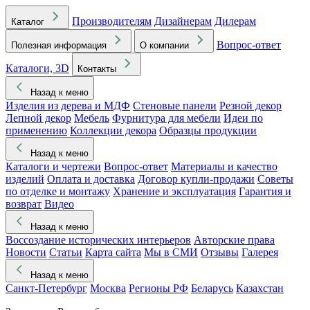
Производителям
Дизайнерам
Дилерам
Каталог
Вопрос-ответ
Полезная информация
О компании
Каталоги, 3D
Контакты
Назад к меню
Изделия из дерева и МДФ
Стеновые панели
Резной декор
Лепной декор
Мебель
Фурнитура для мебели
Идеи по
применению
Коллекции декора
Образцы продукции
Назад к меню
Каталоги и чертежи
Вопрос-ответ
Материалы и качество
изделий
Оплата и доставка
Договор купли-продажи
Советы
по отделке и монтажу
Хранение и эксплуатация
Гарантия и
возврат
Видео
Назад к меню
Воссоздание исторических интерьеров
Авторские права
Новости
Статьи
Карта сайта
Мы в СМИ
Отзывы
Галерея
Назад к меню
Санкт-Петербург
Москва
Регионы РФ
Беларусь
Казахстан