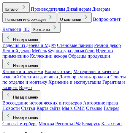
Производителям
Дизайнерам
Дилерам
Каталог
Вопрос-ответ
Полезная информация
О компании
Каталоги, 3D
Контакты
Назад к меню
Изделия из дерева и МДФ
Стеновые панели
Резной декор
Лепной декор
Мебель
Фурнитура для мебели
Идеи по
применению
Коллекции декора
Образцы продукции
Назад к меню
Каталоги и чертежи
Вопрос-ответ
Материалы и качество
изделий
Оплата и доставка
Договор купли-продажи
Советы
по отделке и монтажу
Хранение и эксплуатация
Гарантия и
возврат
Видео
Назад к меню
Воссоздание исторических интерьеров
Авторские права
Новости
Статьи
Карта сайта
Мы в СМИ
Отзывы
Галерея
Назад к меню
Санкт-Петербург
Москва
Регионы РФ
Беларусь
Казахстан