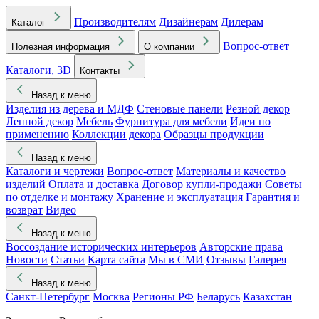
Производителям
Дизайнерам
Дилерам
Каталог
Вопрос-ответ
Полезная информация
О компании
Каталоги, 3D
Контакты
Назад к меню
Изделия из дерева и МДФ
Стеновые панели
Резной декор
Лепной декор
Мебель
Фурнитура для мебели
Идеи по
применению
Коллекции декора
Образцы продукции
Назад к меню
Каталоги и чертежи
Вопрос-ответ
Материалы и качество
изделий
Оплата и доставка
Договор купли-продажи
Советы
по отделке и монтажу
Хранение и эксплуатация
Гарантия и
возврат
Видео
Назад к меню
Воссоздание исторических интерьеров
Авторские права
Новости
Статьи
Карта сайта
Мы в СМИ
Отзывы
Галерея
Назад к меню
Санкт-Петербург
Москва
Регионы РФ
Беларусь
Казахстан