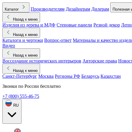
Производителям
Дизайнерам
Дилерам
Каталог
Полезная 
Назад к меню
Изделия из дерева и МДФ
Стеновые панели
Резной декор
Лепн
Назад к меню
Каталоги и чертежи
Вопрос-ответ
Материалы и качество издел
Видео
Назад к меню
Воссоздание исторических интерьеров
Авторские права
Новос
Назад к меню
Санкт-Петербург
Москва
Регионы РФ
Беларусь
Казахстан
Звонки по России бесплатно
+7 (800) 555-46-75
RU