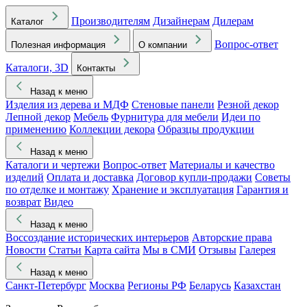
Производителям
Дизайнерам
Дилерам
Каталог
Вопрос-ответ
Полезная информация
О компании
Каталоги, 3D
Контакты
Назад к меню
Изделия из дерева и МДФ
Стеновые панели
Резной декор
Лепной декор
Мебель
Фурнитура для мебели
Идеи по
применению
Коллекции декора
Образцы продукции
Назад к меню
Каталоги и чертежи
Вопрос-ответ
Материалы и качество
изделий
Оплата и доставка
Договор купли-продажи
Советы
по отделке и монтажу
Хранение и эксплуатация
Гарантия и
возврат
Видео
Назад к меню
Воссоздание исторических интерьеров
Авторские права
Новости
Статьи
Карта сайта
Мы в СМИ
Отзывы
Галерея
Назад к меню
Санкт-Петербург
Москва
Регионы РФ
Беларусь
Казахстан