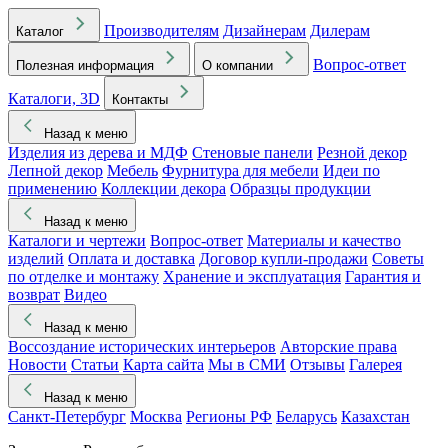
Производителям
Дизайнерам
Дилерам
Каталог
Вопрос-ответ
Полезная информация
О компании
Каталоги, 3D
Контакты
Назад к меню
Изделия из дерева и МДФ
Стеновые панели
Резной декор
Лепной декор
Мебель
Фурнитура для мебели
Идеи по
применению
Коллекции декора
Образцы продукции
Назад к меню
Каталоги и чертежи
Вопрос-ответ
Материалы и качество
изделий
Оплата и доставка
Договор купли-продажи
Советы
по отделке и монтажу
Хранение и эксплуатация
Гарантия и
возврат
Видео
Назад к меню
Воссоздание исторических интерьеров
Авторские права
Новости
Статьи
Карта сайта
Мы в СМИ
Отзывы
Галерея
Назад к меню
Санкт-Петербург
Москва
Регионы РФ
Беларусь
Казахстан