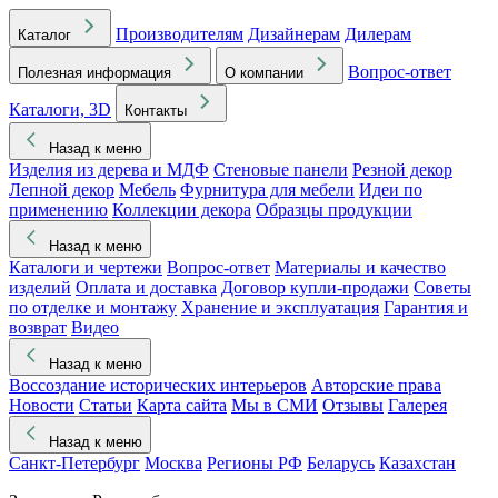
Производителям
Дизайнерам
Дилерам
Каталог
Вопрос-ответ
Полезная информация
О компании
Каталоги, 3D
Контакты
Назад к меню
Изделия из дерева и МДФ
Стеновые панели
Резной декор
Лепной декор
Мебель
Фурнитура для мебели
Идеи по
применению
Коллекции декора
Образцы продукции
Назад к меню
Каталоги и чертежи
Вопрос-ответ
Материалы и качество
изделий
Оплата и доставка
Договор купли-продажи
Советы
по отделке и монтажу
Хранение и эксплуатация
Гарантия и
возврат
Видео
Назад к меню
Воссоздание исторических интерьеров
Авторские права
Новости
Статьи
Карта сайта
Мы в СМИ
Отзывы
Галерея
Назад к меню
Санкт-Петербург
Москва
Регионы РФ
Беларусь
Казахстан