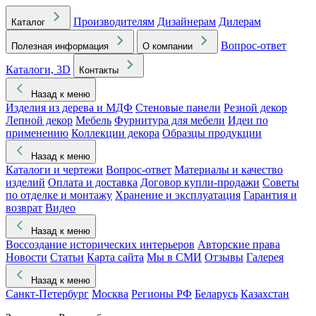
Производителям
Дизайнерам
Дилерам
Каталог
Вопрос-ответ
Полезная информация
О компании
Каталоги, 3D
Контакты
Назад к меню
Изделия из дерева и МДФ
Стеновые панели
Резной декор
Лепной декор
Мебель
Фурнитура для мебели
Идеи по
применению
Коллекции декора
Образцы продукции
Назад к меню
Каталоги и чертежи
Вопрос-ответ
Материалы и качество
изделий
Оплата и доставка
Договор купли-продажи
Советы
по отделке и монтажу
Хранение и эксплуатация
Гарантия и
возврат
Видео
Назад к меню
Воссоздание исторических интерьеров
Авторские права
Новости
Статьи
Карта сайта
Мы в СМИ
Отзывы
Галерея
Назад к меню
Санкт-Петербург
Москва
Регионы РФ
Беларусь
Казахстан