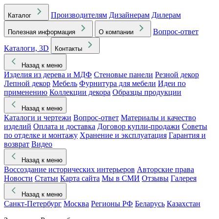
Производителям
Дизайнерам
Дилерам
Каталог
Вопрос-ответ
Полезная информация
О компании
Каталоги, 3D
Контакты
Назад к меню
Изделия из дерева и МДФ
Стеновые панели
Резной декор
Лепной декор
Мебель
Фурнитура для мебели
Идеи по
применению
Коллекции декора
Образцы продукции
Назад к меню
Каталоги и чертежи
Вопрос-ответ
Материалы и качество
изделий
Оплата и доставка
Договор купли-продажи
Советы
по отделке и монтажу
Хранение и эксплуатация
Гарантия и
возврат
Видео
Назад к меню
Воссоздание исторических интерьеров
Авторские права
Новости
Статьи
Карта сайта
Мы в СМИ
Отзывы
Галерея
Назад к меню
Санкт-Петербург
Москва
Регионы РФ
Беларусь
Казахстан