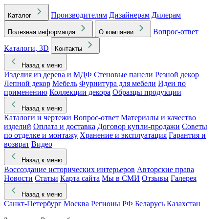
Производителям
Дизайнерам
Дилерам
Каталог
Вопрос-ответ
Полезная информация
О компании
Каталоги, 3D
Контакты
Назад к меню
Изделия из дерева и МДФ
Стеновые панели
Резной декор
Лепной декор
Мебель
Фурнитура для мебели
Идеи по
применению
Коллекции декора
Образцы продукции
Назад к меню
Каталоги и чертежи
Вопрос-ответ
Материалы и качество
изделий
Оплата и доставка
Договор купли-продажи
Советы
по отделке и монтажу
Хранение и эксплуатация
Гарантия и
возврат
Видео
Назад к меню
Воссоздание исторических интерьеров
Авторские права
Новости
Статьи
Карта сайта
Мы в СМИ
Отзывы
Галерея
Назад к меню
Санкт-Петербург
Москва
Регионы РФ
Беларусь
Казахстан