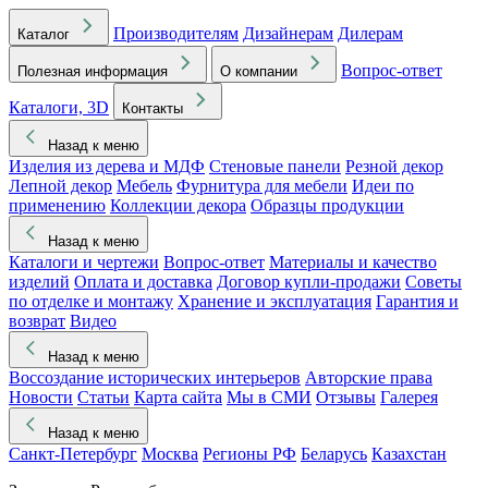
Производителям
Дизайнерам
Дилерам
Каталог
Вопрос-ответ
Полезная информация
О компании
Каталоги, 3D
Контакты
Назад к меню
Изделия из дерева и МДФ
Стеновые панели
Резной декор
Лепной декор
Мебель
Фурнитура для мебели
Идеи по
применению
Коллекции декора
Образцы продукции
Назад к меню
Каталоги и чертежи
Вопрос-ответ
Материалы и качество
изделий
Оплата и доставка
Договор купли-продажи
Советы
по отделке и монтажу
Хранение и эксплуатация
Гарантия и
возврат
Видео
Назад к меню
Воссоздание исторических интерьеров
Авторские права
Новости
Статьи
Карта сайта
Мы в СМИ
Отзывы
Галерея
Назад к меню
Санкт-Петербург
Москва
Регионы РФ
Беларусь
Казахстан