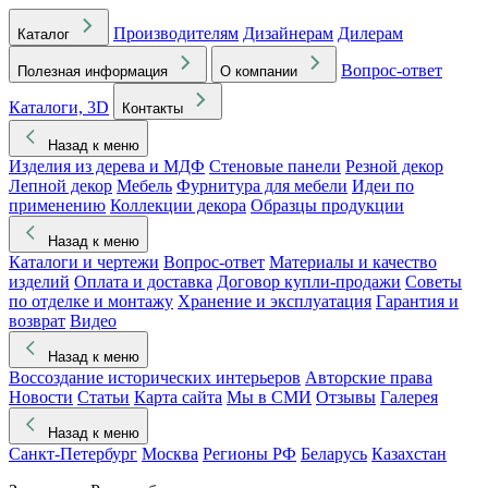
Производителям
Дизайнерам
Дилерам
Каталог
Вопрос-ответ
Полезная информация
О компании
Каталоги, 3D
Контакты
Назад к меню
Изделия из дерева и МДФ
Стеновые панели
Резной декор
Лепной декор
Мебель
Фурнитура для мебели
Идеи по
применению
Коллекции декора
Образцы продукции
Назад к меню
Каталоги и чертежи
Вопрос-ответ
Материалы и качество
изделий
Оплата и доставка
Договор купли-продажи
Советы
по отделке и монтажу
Хранение и эксплуатация
Гарантия и
возврат
Видео
Назад к меню
Воссоздание исторических интерьеров
Авторские права
Новости
Статьи
Карта сайта
Мы в СМИ
Отзывы
Галерея
Назад к меню
Санкт-Петербург
Москва
Регионы РФ
Беларусь
Казахстан