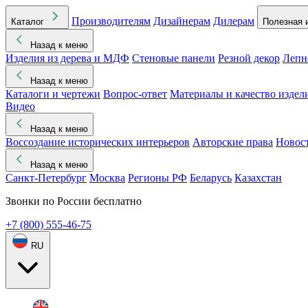
Производителям
Дизайнерам
Дилерам
Каталог
Полезная 
Назад к меню
Изделия из дерева и МДФ
Стеновые панели
Резной декор
Лепн
Назад к меню
Каталоги и чертежи
Вопрос-ответ
Материалы и качество издел
Видео
Назад к меню
Воссоздание исторических интерьеров
Авторские права
Новос
Назад к меню
Санкт-Петербург
Москва
Регионы РФ
Беларусь
Казахстан
Звонки по России бесплатно
+7 (800) 555-46-75
RU