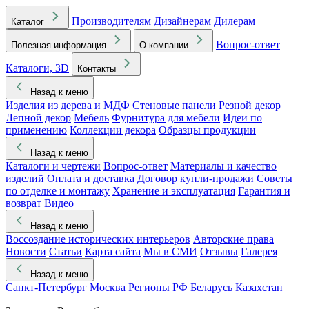
Производителям
Дизайнерам
Дилерам
Каталог
Вопрос-ответ
Полезная информация
О компании
Каталоги, 3D
Контакты
Назад к меню
Изделия из дерева и МДФ
Стеновые панели
Резной декор
Лепной декор
Мебель
Фурнитура для мебели
Идеи по
применению
Коллекции декора
Образцы продукции
Назад к меню
Каталоги и чертежи
Вопрос-ответ
Материалы и качество
изделий
Оплата и доставка
Договор купли-продажи
Советы
по отделке и монтажу
Хранение и эксплуатация
Гарантия и
возврат
Видео
Назад к меню
Воссоздание исторических интерьеров
Авторские права
Новости
Статьи
Карта сайта
Мы в СМИ
Отзывы
Галерея
Назад к меню
Санкт-Петербург
Москва
Регионы РФ
Беларусь
Казахстан