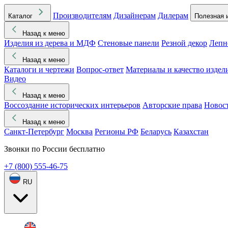
Производителям
Дизайнерам
Дилерам
Каталог
Полезная 
Назад к меню
Изделия из дерева и МДФ
Стеновые панели
Резной декор
Лепн
Назад к меню
Каталоги и чертежи
Вопрос-ответ
Материалы и качество издел
Видео
Назад к меню
Воссоздание исторических интерьеров
Авторские права
Новос
Назад к меню
Санкт-Петербург
Москва
Регионы РФ
Беларусь
Казахстан
Звонки по России бесплатно
+7 (800) 555-46-75
RU