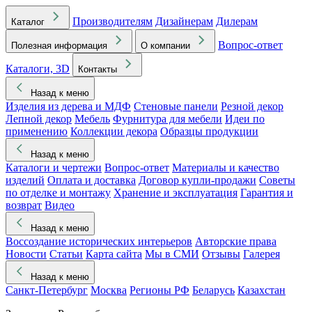
Производителям
Дизайнерам
Дилерам
Каталог
Вопрос-ответ
Полезная информация
О компании
Каталоги, 3D
Контакты
Назад к меню
Изделия из дерева и МДФ
Стеновые панели
Резной декор
Лепной декор
Мебель
Фурнитура для мебели
Идеи по
применению
Коллекции декора
Образцы продукции
Назад к меню
Каталоги и чертежи
Вопрос-ответ
Материалы и качество
изделий
Оплата и доставка
Договор купли-продажи
Советы
по отделке и монтажу
Хранение и эксплуатация
Гарантия и
возврат
Видео
Назад к меню
Воссоздание исторических интерьеров
Авторские права
Новости
Статьи
Карта сайта
Мы в СМИ
Отзывы
Галерея
Назад к меню
Санкт-Петербург
Москва
Регионы РФ
Беларусь
Казахстан